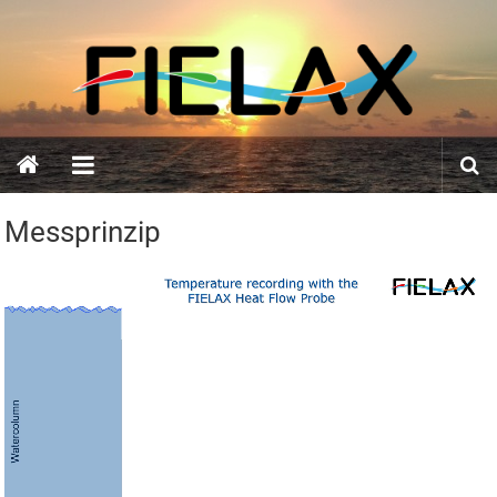
Zum
FIELAX
Inhalt
springen
GmbH
Messprinzip