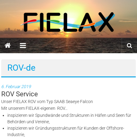
Zum
FIELAX
Inhalt
springen
GmbH
ROV-de
6. Februar 2019
ROV Service
Unser FIELAX ROV vom Typ SAAB Seaeye Falcon
Mit unserem FIELAX-eigenen ROV…
inspizieren wir Spundwände und Strukturen in Häfen und Seen für
Behörden und Vereine,
inspizieren wir Gründungsstrukturen für Kunden der Offshore-
Industrie,