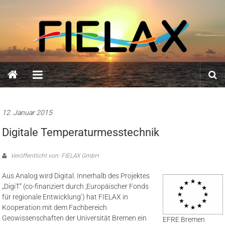
Zum
FIELAX
Inhalt
springen
GmbH
12. Januar 2015
Digitale Temperaturmesstechnik
Veröffentlicht von: FIELAX GmbH
Aus Analog wird Digital. Innerhalb des Projektes
„DigiT“ (co-finanziert durch ‚Europäischer Fonds
für regionale Entwicklung‘) hat FIELAX in
Kooperation mit dem Fachbereich
Geowissenschaften der Universität Bremen ein
EFRE Bremen