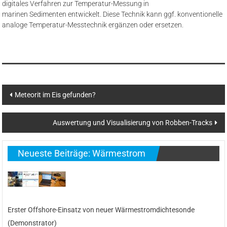
digitales Verfahren zur Temperatur-Messung in
marinen Sedimenten entwickelt.
Diese Technik kann ggf. konventionelle
analoge Temperatur-Messtechnik ergänzen oder ersetzen.
Beitragsnavigation
Meteorit im Eis gefunden?
Auswertung und Visualisierung von Robben-Tracks
Neueste Beiträge: Wärmestrom
Erster Offshore-Einsatz von neuer Wärmestromdichtesonde
(Demonstrator)