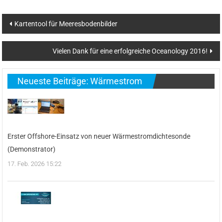
Beitragsnavigation
Kartentool für Meeresbodenbilder
Vielen Dank für eine erfolgreiche Oceanology 2016!
Neueste Beiträge: Wärmestrom
Erster Offshore-Einsatz von neuer Wärmestromdichtesonde
(Demonstrator)
17. Feb. 2026 15:22