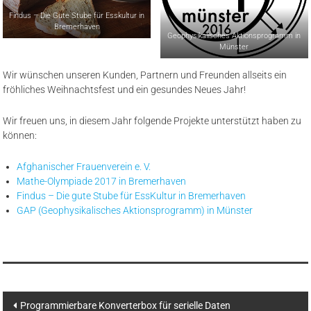
Findus – Die Gute Stube für Esskultur in
Bremerhaven
Geophysikalisches Aktionsprogramm in
Münster
Wir wünschen unseren Kunden, Partnern und Freunden allseits ein
fröhliches Weihnachtsfest und ein gesundes Neues Jahr!
Wir freuen uns, in diesem Jahr folgende Projekte unterstützt haben zu
können:
Afghanischer Frauenverein e. V.
Mathe-Olympiade 2017 in Bremerhaven
Findus – Die gute Stube für EssKultur in Bremerhaven
GAP (Geophysikalisches Aktionsprogramm) in Münster
Beitragsnavigation
Programmierbare Konverterbox für serielle Daten