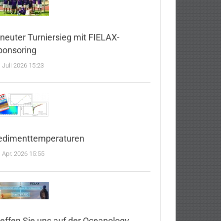
rneuter Turniersieg mit FIELAX-
ponsoring
. Juli 2026 15:23
edimenttemperaturen
. Apr. 2026 15:55
reffen Sie uns auf der Oceanology