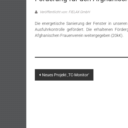
Veröffentlicht von: FIELAX GmbH
Die energetische Sanierung der Fenster in unser
Ausfuhrkontrolle gefördert. Die erhaltenen För
Afghanischen Frauenverein weitergegeben (20k€).
Beitragsnavigation
Neues Projekt ‚TC-Monitor‘