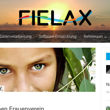
Datenverarbeitung
Software-Entwicklung
Referenzen
N
06
hen Frauenverein