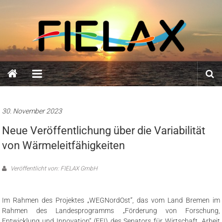
Zum
FIELAX
Inhalt
springen
GmbH
30. November 2023
Neue Veröffentlichung über die Variabilität
von Wärmeleitfähigkeiten
Veröffentlicht von: FIELAX GmbH
Im Rahmen des Projektes „WEGNordOst“, das vom Land Bremen im
Rahmen des Landesprogramms „Förderung von Forschung,
Entwicklung und Innovation“ (FEI) des Senators für Wirtschaft, Arbeit