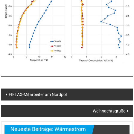
Beitragsnavigation
FIELAX-Mitarbeiter am Nordpol
Weihnachtsgrüße
Neueste Beiträge: Wärmestrom